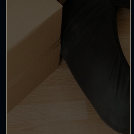
CAP'HOUSES
Chaussée de Charleroi 371
1370 Jodoigne
010/87.20.87
jodoigne@caphouses.be
Agence de Wavre
Venelle du Grand Bon Dieu du Tour 2
1300 Wavre
010/87.20.88
wavre@caphouses.be