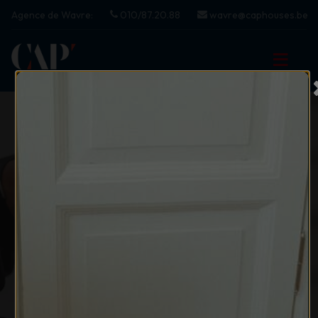
Agence de Wavre:
010/87.20.88
wavre@caphouses.be