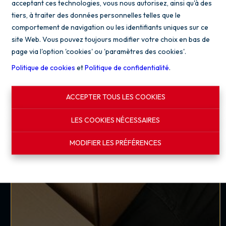
Votre estimation
acceptant ces technologies, vous nous autorisez, ainsi qu'à des
tiers, à traiter des données personnelles telles que le
immobilière
comportement de navigation ou les identifiants uniques sur ce
site Web. Vous pouvez toujours modifier votre choix en bas de
Obtenez une estimation pour
page via l'option 'cookies' ou 'paramètres des cookies'.
la location ou la vente de
Politique de cookies
et
Politique de confidentialité
.
votre bien grâce l'un de nos
experts dans votre région.
ACCEPTER TOUS LES COOKIES
Gratuit. Sans engagement.
LES COOKIES NÉCESSAIRES
MODIFIER LES PRÉFÉRENCES