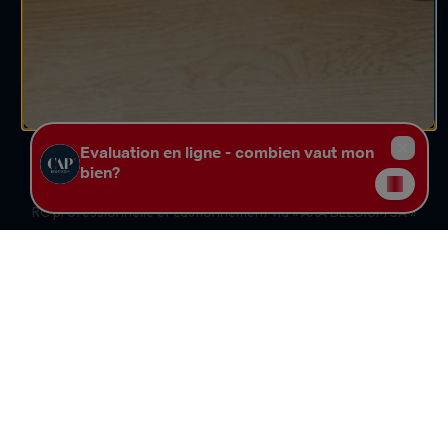
Siège social:
Chaussée de Charleroi 371 à 1370 Jodoigne
Tél. : 010.87.20.87 -
jodoigne@caphouses.be
Numéro d'entreprise : 0822.017.095 - Compte tiers : BE90
0689 4765 1732 - Compte Belfius : BE89 0689 4763 7685
RC professionnelle et cautionnement via « AXA BELGIUM SA »
police n° « 730.390.160 »
Agent immobilier courtier - N° IPI : 500.823
Le code de déontologie des agents immobiliers est accessible
sur
le site web de l'IPI
Institut Professionnel des Agents Immobiliers : Rue du
Luxembourg, 16b - 1000 Bruxelles - tel.: 02/505.38.50
- www.ipi.be