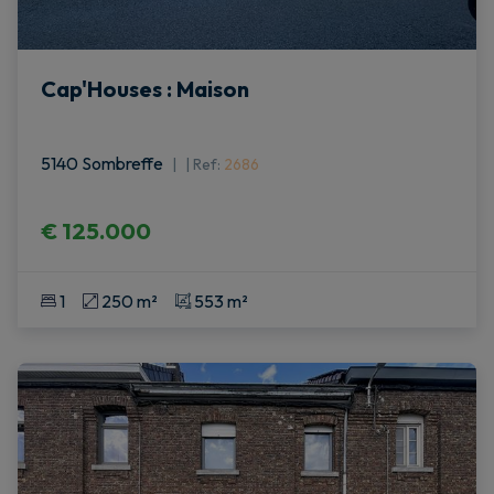
Cap'Houses : Maison
5140 Sombreffe
|
Ref
: 
2686
€ 125.000
1
250 m²
553 m²