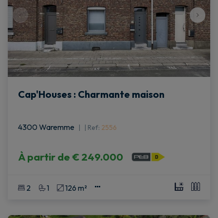
Cap'Houses : Charmante maison
4300 Waremme
|
Ref
: 
2556
À partir de
€ 249.000
2
1
126 m²