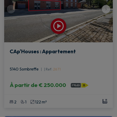
CAp'Houses : Appartement
5140 Sombreffe
|
Ref
: 
2671
À partir de
€ 250.000
2
1
122 m²