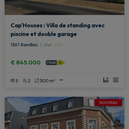
Cap'Houses : Villa de standing avec
piscine et double garage
1367 Ramillies
|
Ref
: 
2659
€ 845.000
5
2
300 m²
NOUVEAU