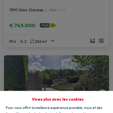
1390 Grez-Doiceau
|
Ref
: 
2245
€ 745.000
4
2
256 m²
Vivez plus avec les cookies
Pour vous offrir la meilleure expérience possible, nous et des