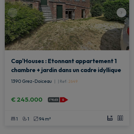
Cap'Houses : Etonnant appartement 1
chambre + jardin dans un cadre idyllique
1390 Grez-Doiceau
|
Ref
: 
2649
€ 245.000
1
1
94 m²