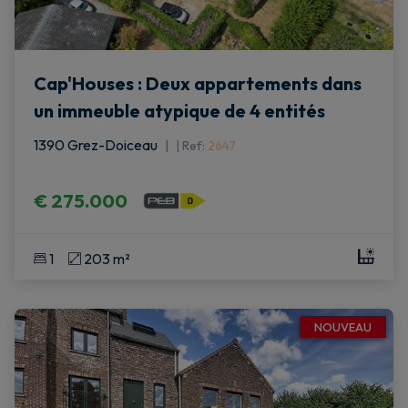
Cap'Houses : Deux appartements dans
un immeuble atypique de 4 entités
1390 Grez-Doiceau
|
Ref
: 
2647
€ 275.000
1
203 m²
NOUVEAU