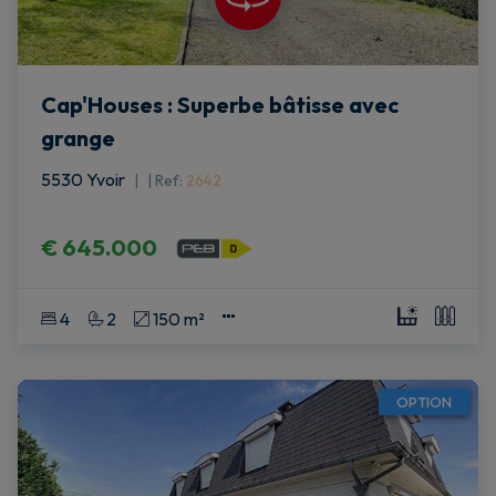
Cap'Houses : Superbe bâtisse avec
grange
5530 Yvoir
|
Ref
: 
2642
€ 645.000
4
2
150 m²
OPTION