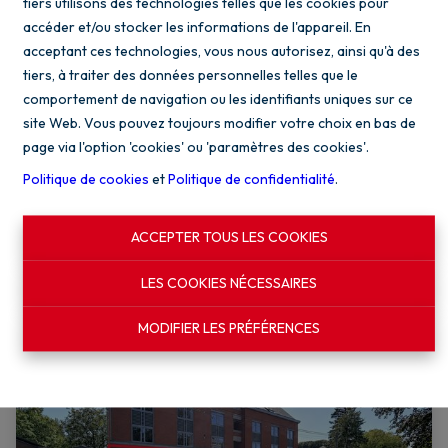
tiers utilisons des technologies telles que les cookies pour
accéder et/ou stocker les informations de l'appareil. En
acceptant ces technologies, vous nous autorisez, ainsi qu'à des
tiers, à traiter des données personnelles telles que le
Cap'Houses : Villa avec garage 12 places
comportement de navigation ou les identifiants uniques sur ce
s/30a
site Web. Vous pouvez toujours modifier votre choix en bas de
page via l'option 'cookies' ou 'paramètres des cookies'.
1300 Wavre
|
Ref
: 
2459
Politique de cookies
et
Politique de confidentialité
.
À partir de
€ 995.000
ACCEPTER TOUS LES COOKIES
4
3
308 m²
LES COOKIES NÉCESSAIRES
MODIFIER LES PRÉFÉRENCES
NOUVEAU