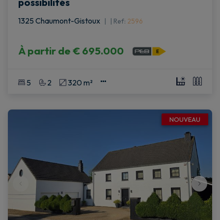
possibilités
1325 Chaumont-Gistoux
|
Ref
: 
2596
À partir de
€ 695.000
5
2
320 m²
NOUVEAU