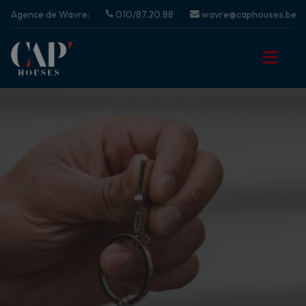
Agence de Wavre:
010/87.20.88
wavre@caphouses.be