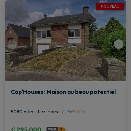
NOUVEAU
Cap'Houses : Maison au beau potentiel
5080 Villers-Lez-Heest
|
Ref
: 
2656
€ 295.000