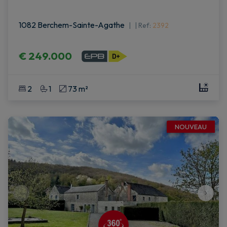
1082 Berchem-Sainte-Agathe
|
Ref
: 
2392
€ 249.000
2
1
73 m²
NOUVEAU