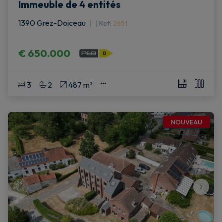
Immeuble de 4 entités
1390 Grez-Doiceau
|
Ref
: 
2651
€ 650.000
3
2
487 m²
NOUVEAU