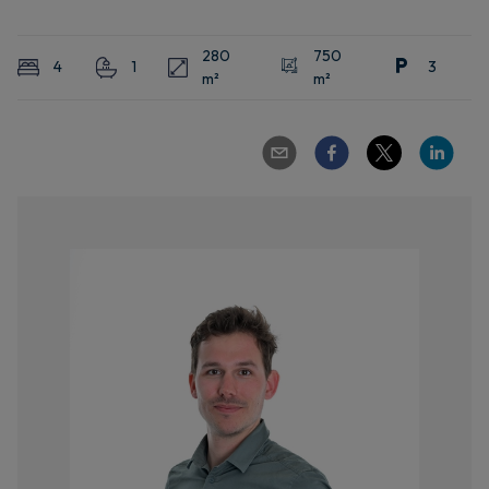
280
750
4
1
3
m²
m²