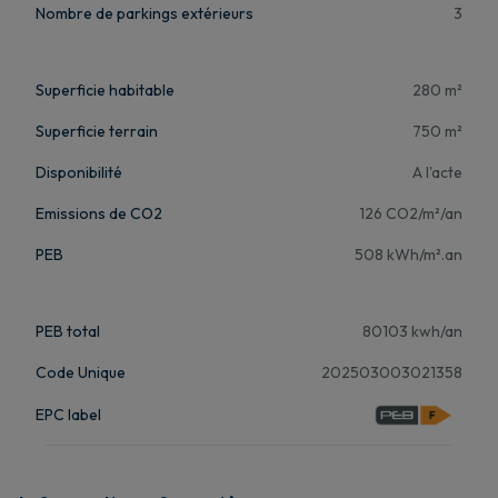
Nombre de parkings extérieurs
3
Superficie habitable
280 m²
Superficie terrain
750 m²
Disponibilité
A l'acte
Emissions de CO2
126 CO2/m²/an
PEB
508 kWh/m².an
PEB total
80103 kwh/an
Code Unique
202503003021358
EPC label