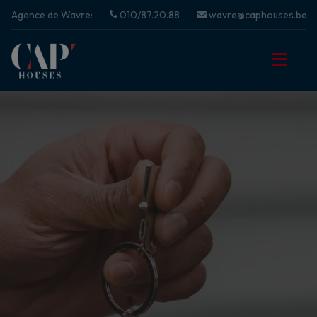
Agence de Wavre:
010/87.20.88
wavre@caphouses.be