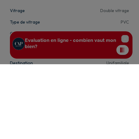
Vitrage
Double vitrage
Type de vitrage
PVC
Confort intérieur
Cuisine semi-équipée, Buanderie, Bureau, Double vitrage
Confort extérieur
Atelier, Parking, Remise
Destination
Unifamiliale
Construction
Construction
3 façades
État du bien
A rénover
Orientation façade arrière
Nord-est