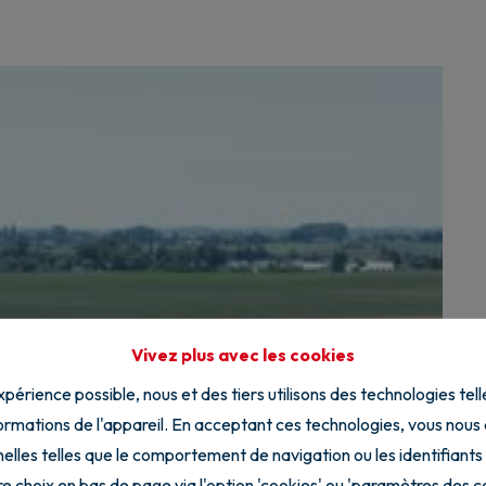
Vivez plus avec les cookies
expérience possible, nous et des tiers utilisons des technologies tel
rmations de l'appareil. En acceptant ces technologies, vous nous au
elles telles que le comportement de navigation ou les identifiants
e choix en bas de page via l'option 'cookies' ou 'paramètres des c