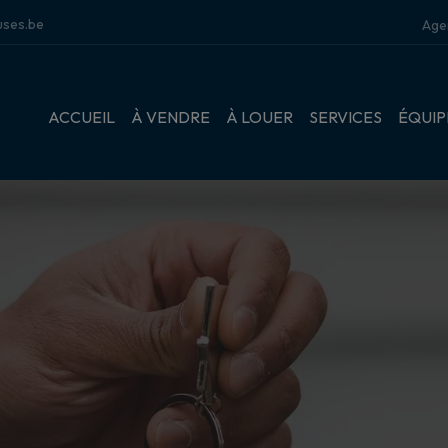
ses.be
Age
ACCUEIL
À VENDRE
À LOUER
SERVICES
ÉQUIP