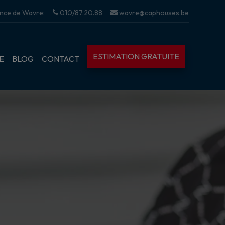
nce de Wavre:
010/87.20.88
wavre@caphouses.be
ESTIMATION GRATUITE
E
BLOG
CONTACT