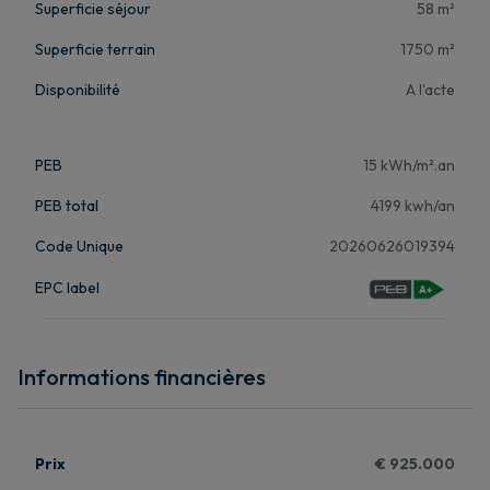
Superficie séjour
58 m²
Superficie terrain
1750 m²
Disponibilité
A l'acte
PEB
15 kWh/m².an
PEB total
4199 kwh/an
Code Unique
20260626019394
EPC label
Informations financières
Prix
€ 925.000