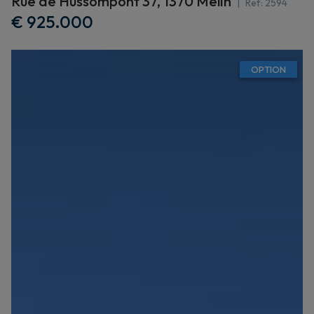
Rue de Hussompont 37, 1370 Melin
Ref:
2594
€ 925.000
OPTION