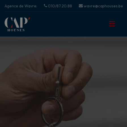
Agence de Wavre:
010/87.20.88
wavre@caphouses.be