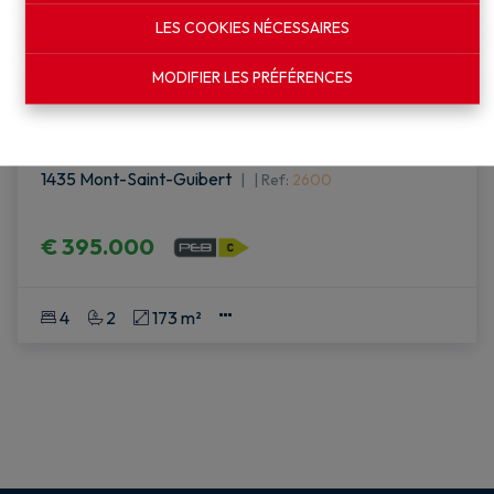
LES COOKIES NÉCESSAIRES
MODIFIER LES PRÉFÉRENCES
Cap'Houses : Belle maison aux volumes
insoupçonnés
1435 Mont-Saint-Guibert
|
Ref
: 
2600
€ 395.000
4
2
173 m²