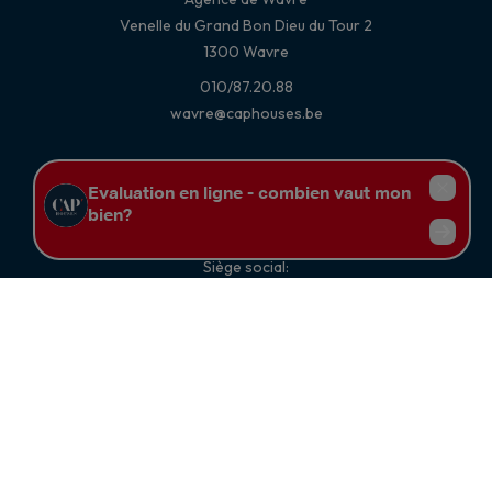
Venelle du Grand Bon Dieu du Tour 2
1300 Wavre
010/87.20.88
wavre@caphouses.be
Siège social:
Chaussée de Charleroi 371 à 1370 Jodoigne
Tél. : 010.87.20.87 -
jodoigne@caphouses.be
Numéro d'entreprise : 0822.017.095 - Compte tiers : BE90
0689 4765 1732 - Compte Belfius : BE89 0689 4763 7685
RC professionnelle et cautionnement via « AXA BELGIUM SA »
police n° « 730.390.160 »
Agent immobilier courtier - N° IPI : 500.823