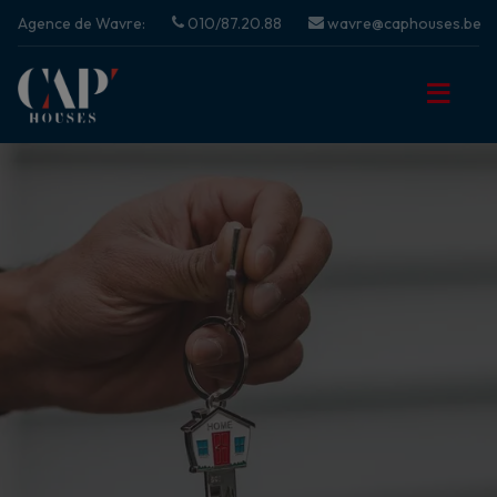
Agence de Wavre:
010/87.20.88
wavre@caphouses.be