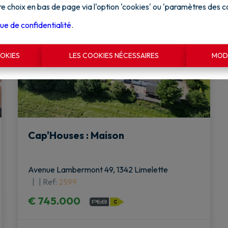
e choix en bas de page via l'option 'cookies' ou 'paramètres des c
que de confidentialité
.
OKIES
LES COOKIES NÉCESSAIRES
MODI
Cap'Houses : Maison
Avenue Lambermont 49, 1342 Limelette
|
Ref
: 
2599
€ 745.000