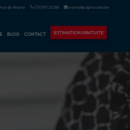
nce de Wavre:
010/87.20.88
wavre@caphouses.be
ESTIMATION GRATUITE
E
BLOG
CONTACT