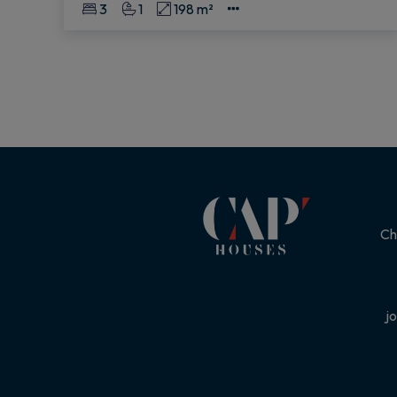
3
1
198 m²
Ch
j