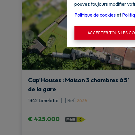
pouvez toujours modifier votr
Politique de cookies
et
Politi
ACCEPTER TOUS LES CO
Cap'Houses : Maison 3 chambres à 5’
de la gare
1342 Limelette
|
Ref
: 
2635
€ 425.000