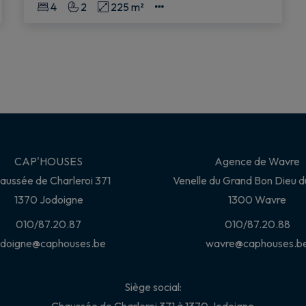
4
2
225 m²
CAP'HOUSES
Agence de Wavre
aussée de Charleroi 371
Venelle du Grand Bon Dieu d
1370 Jodoigne
1300 Wavre
010/87.20.87
010/87.20.88
odoigne@caphouses.be
wavre@caphouses.b
Siège social: