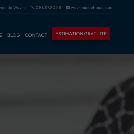
nce de Wavre:
010/87.20.88
wavre@caphouses.be
ESTIMATION GRATUITE
E
BLOG
CONTACT