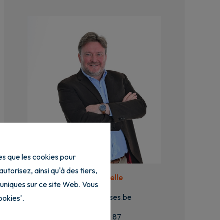
les que les cookies pour
torisez, ainsi qu'à des tiers,
Benoit Cappelle
 uniques sur ce site Web. Vous
benoit@caphouses.be
ookies'.
+32 10 87 20 87