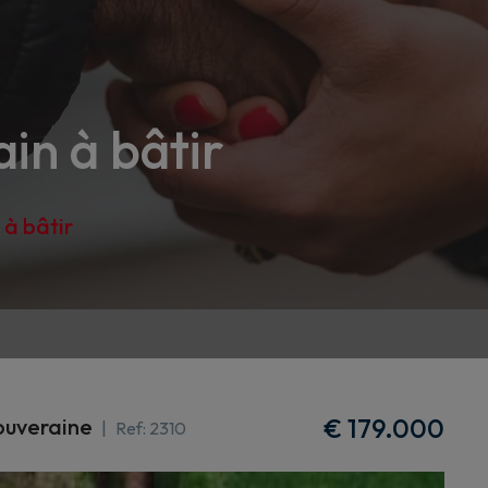
in à bâtir
 à bâtir
€ 179.000
ouveraine
Ref:
2310