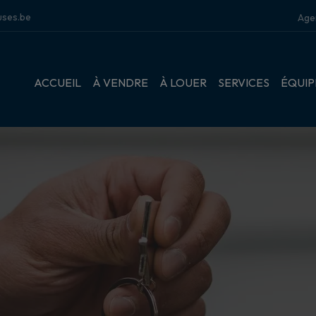
ses.be
Age
ACCUEIL
À VENDRE
À LOUER
SERVICES
ÉQUIP