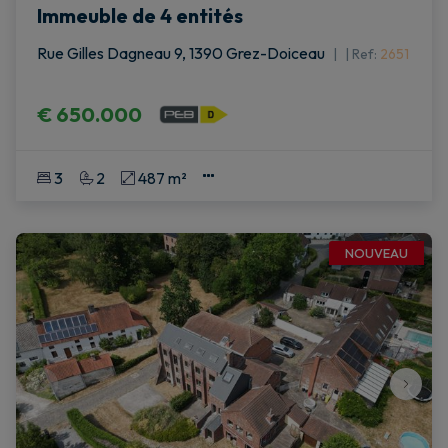
Immeuble de 4 entités
Rue Gilles Dagneau 9, 1390 Grez-Doiceau
|
Ref
: 
2651
€ 650.000
3
2
487 m²
NOUVEAU