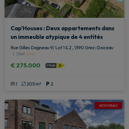
Cap'Houses : Deux appartements dans
un immeuble atypique de 4 entités
Rue Gilles Dagneau 9/ Lot 1 & 2 , 1390 Grez-Doiceau
|
Ref
: 
2647
€ 275.000
1
203 m²
2
NOUVEAU