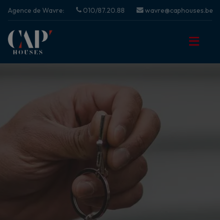
Agence de Wavre:
010/87.20.88
wavre@caphouses.be