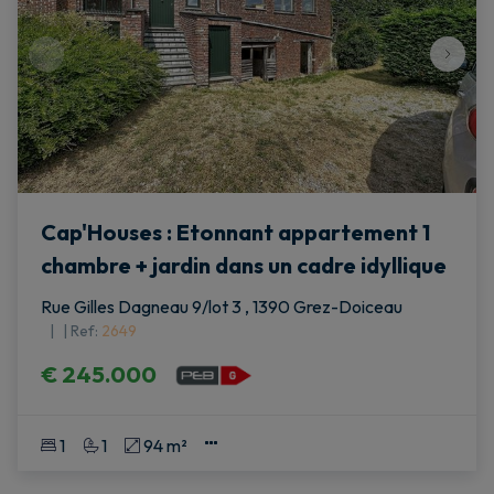
Cap'Houses : Etonnant appartement 1
chambre + jardin dans un cadre idyllique
Rue Gilles Dagneau 9/lot 3 , 1390 Grez-Doiceau
|
Ref
: 
2649
€ 245.000
1
1
94 m²