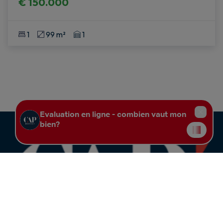
€ 150.000
1
99 m²
1