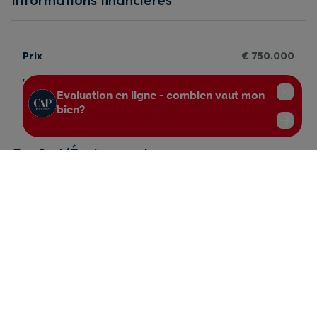
Prix
€ 750.000
Revenu cadastral
€ 2.452
Prix total
€ 750.000
Confort/Équipements
Type chauffage
Individuel
Chauffage
C.C. au gaz
Commentaire
Chaudière Vaillant
Gaz
Oui
Raccordement à l’eau
Oui