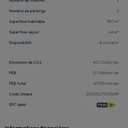
Nombre de toilettes
2
Nombre de parkings
2
Superficie habitable
190 m²
Superficie séjour
64 m²
Disponibilité
A convenir
Emissions de CO2
40 CO2/m²/an
PEB
217 kWh/m².an
PEB total
40135 kwh/an
Code Unique
20251227003659
EPC label
Informations financières