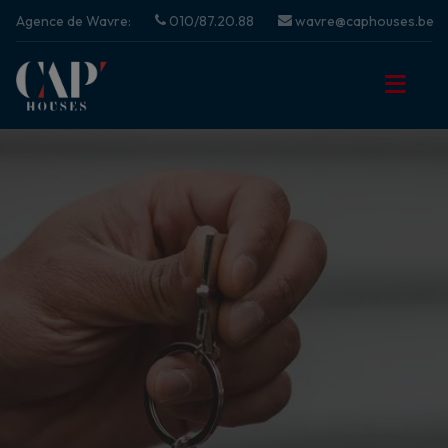
Agence de Wavre:
010/87.20.88
wavre@caphouses.be