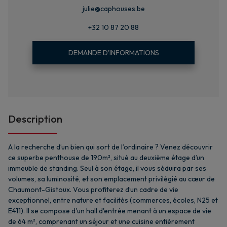
julie@caphouses.be
+32 10 87 20 88
DEMANDE D'INFORMATIONS
Description
A la recherche d’un bien qui sort de l’ordinaire ? Venez découvrir
ce superbe penthouse de 190m², situé au deuxième étage d’un
immeuble de standing. Seul à son étage, il vous séduira par ses
volumes, sa luminosité, et son emplacement privilégié au cœur de
Chaumont-Gistoux. Vous profiterez d’un cadre de vie
exceptionnel, entre nature et facilités (commerces, écoles, N25 et
E411). Il se compose d'un hall d'entrée menant à un espace de vie
de 64 m², comprenant un séjour et une cuisine entièrement