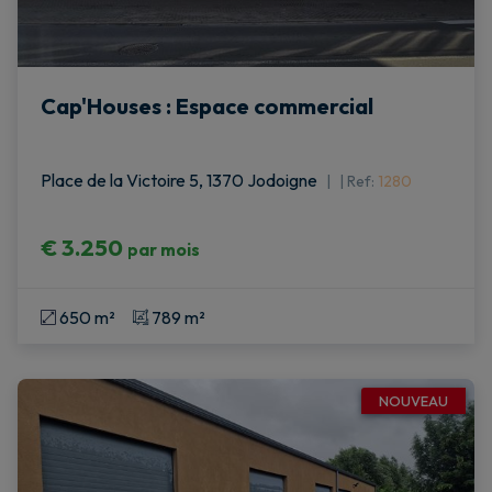
Cap'Houses : Espace commercial
Place de la Victoire 5, 1370 Jodoigne
|
Ref
: 
1280
€ 3.250
par mois
650 m²
789 m²
NOUVEAU