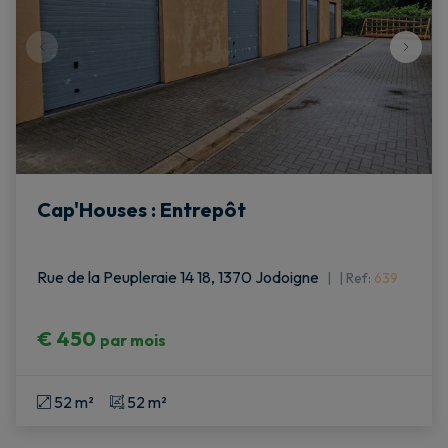
Cap'Houses : Entrepôt
Rue de la Peupleraie 14 18, 1370 Jodoigne
|
Ref
: 
639
€ 450
par mois
52 m²
52 m²