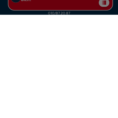
1370 Jodoigne
010/87.20.87
jodoigne@caphouses.be
Agence de Wavre
Venelle du Grand Bon Dieu du Tour 2
1300 Wavre
010/87.20.88
wavre@caphouses.be
Siège social:
Chaussée de Charleroi 371 à 1370 Jodoigne
Tél. : 010.87.20.87 -
jodoigne@caphouses.be
Numéro d'entreprise : 0822.017.095 - Compte tiers : BE90