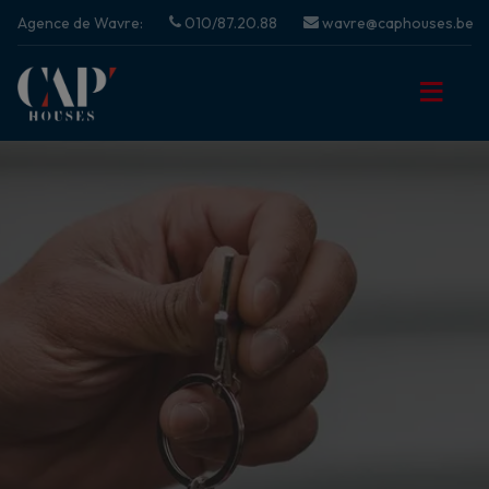
Agence de Wavre:
010/87.20.88
wavre@caphouses.be