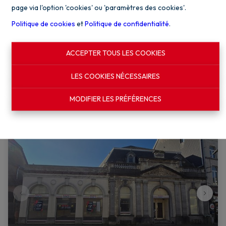
page via l'option 'cookies' ou 'paramètres des cookies'.
Politique de cookies
et
Politique de confidentialité
.
Rue du Noly 92 A0, 5081 Bovesse
|
Ref
: 
2552
ACCEPTER TOUS LES COOKIES
€ 950
par mois
LES COOKIES NÉCESSAIRES
134 m²
14
MODIFIER LES PRÉFÉRENCES