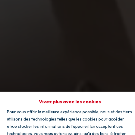
Vivez plus avec les cookies
CAP'HOUSES
Pour vous offrir la meilleure expérience possible, nous et des tiers
utilisons des technologies telles que les cookies pour accéder
Une équipe incontournable au service de
et/ou stocker les informations de l'appareil. En acceptant ces
votre bien
technologies, vous nous autorisez, ainsi qu'à des tiers, à traiter