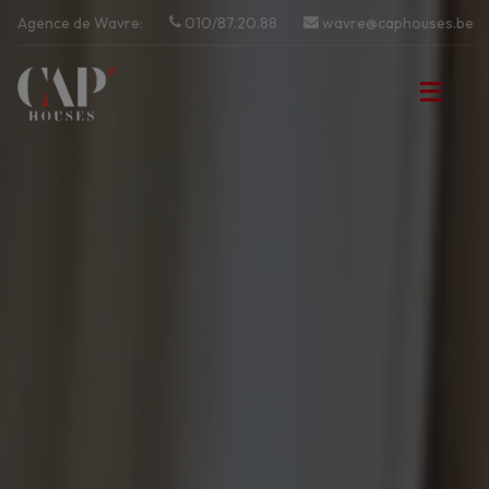
Navigated to CAP'HOUSES
Agence de Wavre:
010/87.20.88
wavre@caphouses.be